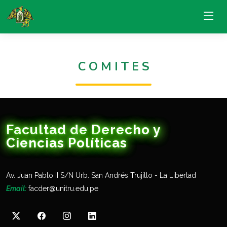
C O M I T E S
Facultad de Derecho y
Ciencias Políticas
Av. Juan Pablo II S/N Urb. San Andrés Trujillo - La Libertad
Email:
facder@unitru.edu.pe