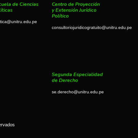
cuela de Ciencias
Centro de Proyección
íticas
y Extensión Jurídico
Político
itica@unitru.edu.pe
consultoriojuridicogratuito@unitru.edu.pe
Segunda Especialidad
de Derecho
se.derecho@unitru.edu.pe
ervados