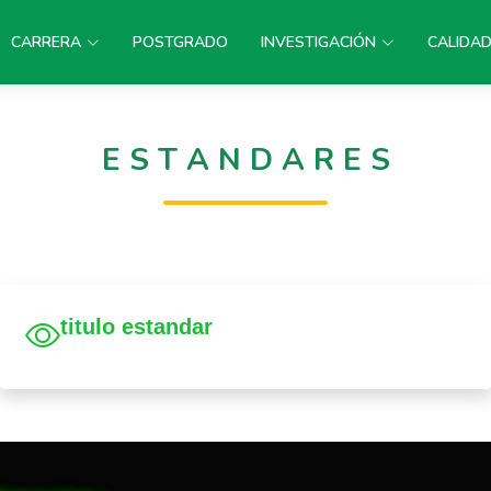
CARRERA
POSTGRADO
INVESTIGACIÓN
CALIDA
E S T A N D A R E S
titulo estandar