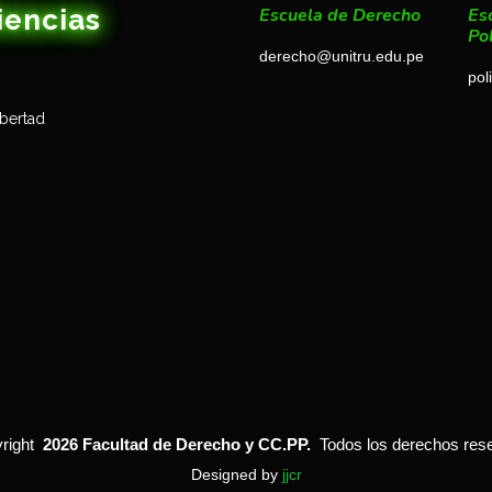
iencias
Escuela de Derecho
Es
Pol
derecho@unitru.edu.pe
pol
ibertad
right
2026 Facultad de Derecho y CC.PP.
Todos los derechos res
Designed by
jjcr