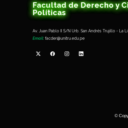
Facultad de Derecho y C
Políticas
Av. Juan Pablo II S/N Urb. San Andrés Trujillo - La L
Email:
facder@unitru.edu.pe
©
Copy