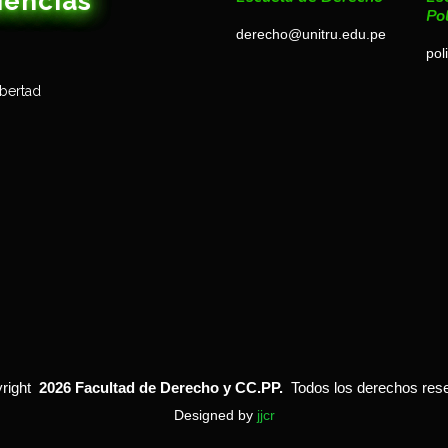
iencias
Pol
derecho@unitru.edu.pe
pol
ibertad
right
2026 Facultad de Derecho y CC.PP.
Todos los derechos res
Designed by
jjcr