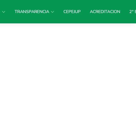
D
TRANSPARENCIA
CEPEJUP
ACREDITACION
2ª