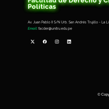
Facultad de Derecho y C
Políticas
Av. Juan Pablo II S/N Urb. San Andrés Trujillo - La L
Email:
facder@unitru.edu.pe
©
Copy