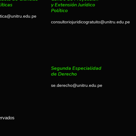
íticas
y Extensión Jurídico
Político
itica@unitru.edu.pe
consultoriojuridicogratuito@unitru.edu.pe
Segunda Especialidad
de Derecho
se.derecho@unitru.edu.pe
ervados